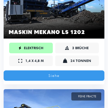
MASKIN MEKANO LS 1202

ELEKTRISCH
3 BRÜCHE



1,4 X 4,8 M
24 TONNEN
Siehe
FEINE FRACTE