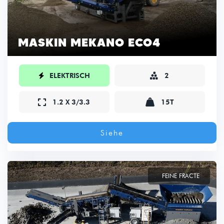
MASKIN MEKANO ECO4

ELEKTRISCH
2



1.2 X 3/3.3
15T
Siehe
FEINE FRACTE