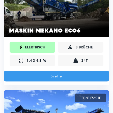
MASKIN MEKANO ECO6

ELEKTRISCH
3 BRÜCHE



1,4 X 4,8 M
24T
Siehe
FEINE FRACTE