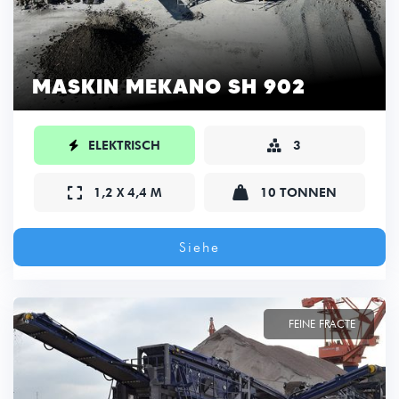
MASKIN MEKANO SH 902

ELEKTRISCH
3



1,2 X 4,4 M
10 TONNEN
Siehe
FEINE FRACTE