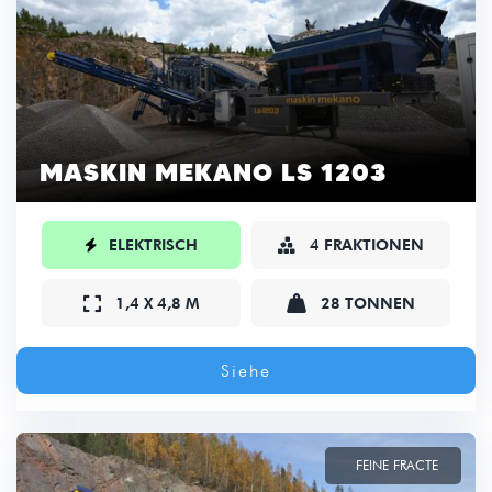
MASKIN MEKANO LS 1203

ELEKTRISCH
4 FRAKTIONEN



1,4 X 4,8 M
28 TONNEN
Siehe
FEINE FRACTE