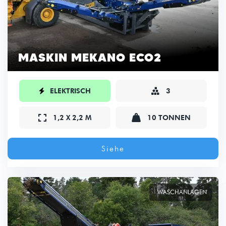
MASKIN MEKANO ECO2

ELEKTRISCH
3



1,2 X 2,2 M
10 TONNEN
Siehe
WASCHANLAGEN