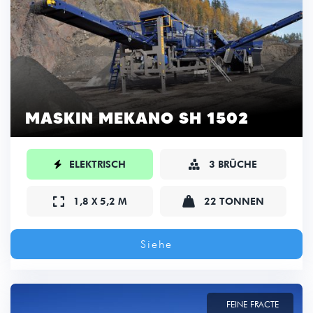
MASKIN MEKANO SH 1502

ELEKTRISCH
3 BRÜCHE



1,8 X 5,2 M
22 TONNEN
Siehe
FEINE FRACTE