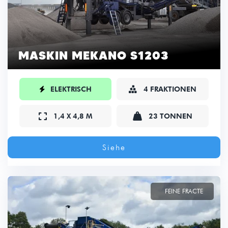
MASKIN MEKANO S1203

ELEKTRISCH
4 FRAKTIONEN



1,4 X 4,8 M
23 TONNEN
Siehe
FEINE FRACTE