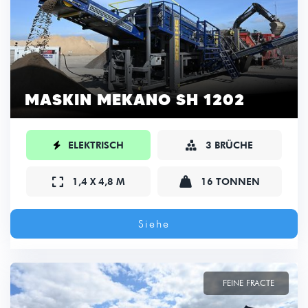
MASKIN MEKANO SH 1202

ELEKTRISCH
3 BRÜCHE



1,4 X 4,8 M
16 TONNEN
Siehe
FEINE FRACTE