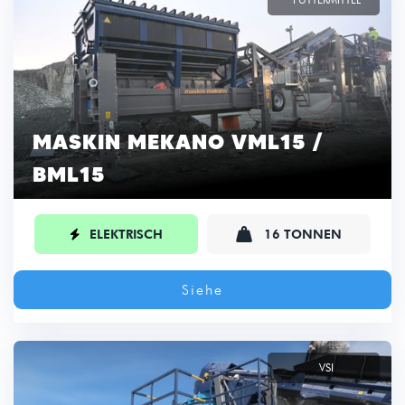
MASKIN MEKANO VML15 /
BML15

ELEKTRISCH
16 TONNEN

Siehe
VSI