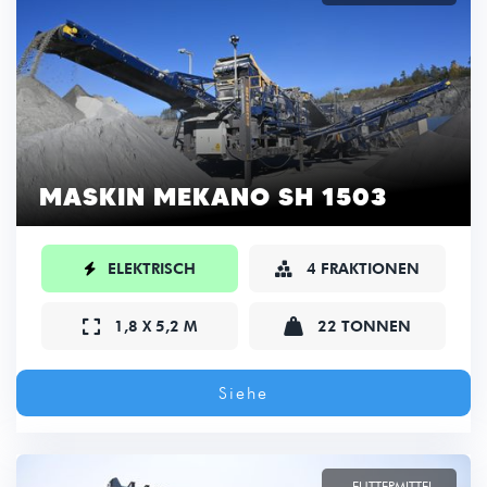
MASKIN MEKANO SH 1503

ELEKTRISCH
4 FRAKTIONEN



1,8 X 5,2 M
22 TONNEN
Siehe
FUTTERMITTEL