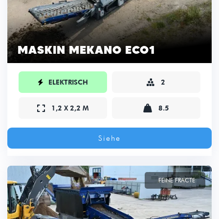
MASKIN MEKANO ECO1

ELEKTRISCH
2



1,2 X 2,2 M
8.5
Siehe
FEINE FRACTE