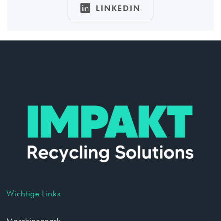

LINKEDIN
Wichtige Links
Maschinenpark