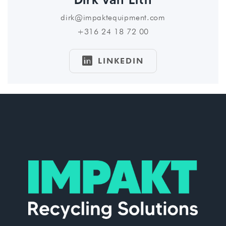
dirk@impaktequipment.com
+316 24 18 72 00

LINKEDIN